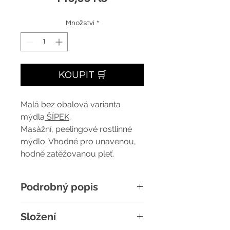
Množství
*
KOUPIT 🛒
Malá bez obalová varianta
mýdla
ŠÍPEK
.
Masážní, peelingové rostlinné
mýdlo. Vhodné pro unavenou,
hodně zatěžovanou pleť.
Podrobný popis
Obsahuje podrcené moravské
Složení
šípky (včetně semínek)