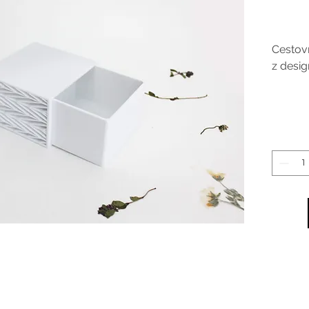
Cestov
z desig