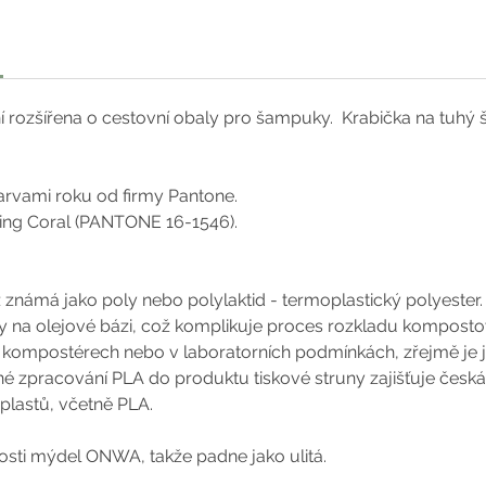
yní rozšířena o cestovní obaly pro šampuky. Krabička na tuhý
barvami roku od firmy Pantone.
ving Coral (PANTONE 16-1546).
 známá jako poly nebo polylaktid - termoplastický polyester. 
ky na olejové bázi, což komplikuje proces rozkladu kompost
ompostérech nebo v laboratorních podmínkách, zřejmě je je
né zpracování PLA do produktu tiskové struny zajišťuje česká 
 plastů, včetně PLA.
osti mýdel ONWA, takže padne jako ulitá.