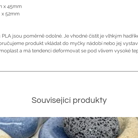
mm x 45mm
m x 52mm
 PLA jsou poměrně odolné. Je vhodné čistit je vlhkým hadří
ručujeme produkt vkládat do myčky nádobí nebo jej vysta
ermoplast a má tendenci deformovat se pod vlivem vysoké tep
Související produkty