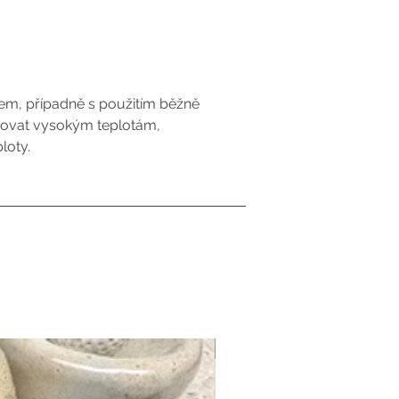
kem, případně s použitím běžně
vovat vysokým teplotám,
loty.
originály