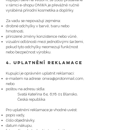
v rámci e-shopu ONWA je převážně ručně
vyráběná přírodní kosmetika a doplňky.
Za vadu se nepovažují zejména:
drobné odchylky v barvě, tvaru nebo
hmotnosti,
přirozené změny konzistence nebo vůně,
vizuální odlišnosti mezi jednotlivými šaržemi,
pokud tyto odchylky neomezují funkčnost
nebo bezpečnost výrobku.
4. Uplatnění reklamace
Kupující je oprávněn uplatnit reklamaci:
e-mailem na adrese:
onwa@protonmail.com
,
nebo
poštou na adresu sídla:
Svatá Kateřina 64, 678 01 Blansko,
Česká republika
Pro uplatnění reklamace je vhodné uvést:
popis vady,
číslo objednávky,
datum nákupu,