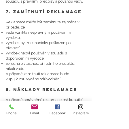
souladu s právními předpisy a povahou vady.
7. Zamítnutí reklamace
Reklamace může být zamítnuta zejména v
případě, že:
vada vznikla nesprávným používáním
výrobku,
výrobek byl mechanicky poškozen po
převzetí,
výrobek nebyl používán v souladu s
doporučením výrobce,
se jedná o vlastnost přírodního produktu,
nikoli vadu.
V případě zamítnutí reklamace bude
kupujícímu vydáno odůvodnění.
8. Náklady reklamace
V případě oprávněné reklamace má kupující
právo na náhradu účelně vynaložených
nákladů spojených s uplatněním reklamace.
Phone
Email
Facebook
Instagram
V případě neoprávněné reklamace nese
náklady spojené s jejím vyřízením kupující.