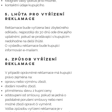
fotografii vady (pokud je to možné),
kontaktní údaje kupujícího.
5. Lhůta pro vyřízení
reklamace
Reklamace bude vyřízena bez zbytečného
odkladu, nejpozději do 30 dnů ode dne jejího
uplatnění, pokud se prodávající s kupujícím
nedohodne na delší lhůtě.
O výsledku reklamace bude kupující
informován e-mailem.
6. Způsob vyřízení
reklamace
V případě oprávněné reklamace má kupující
právo zejména na:
opravu nebo výměnu zboží,
dodání nového zboží,
přiměřenou slevu z kupní ceny,
odstoupení od smlouvy, pokud se jedná o
podstatné porušení smlouvy nebo není
možné zboží opravit či vyměnit.
Volba způsobu vyřízení reklamace je v