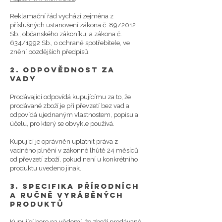
Reklamační řád vychází zejména z
příslušných ustanovení zákona č. 89/2012
Sb., občanského zákoníku, a zákona č.
634/1992 Sb., o ochraně spotřebitele, ve
znění pozdějších předpisů.
2. Odpovědnost za
vady
Prodávající odpovídá kupujícímu za to, že
prodávané zboží je při převzetí bez vad a
odpovídá ujednaným vlastnostem, popisu a
účelu, pro který se obvykle používá.
Kupující je oprávněn uplatnit práva z
vadného plnění v zákonné lhůtě 24 měsíců
od převzetí zboží, pokud není u konkrétního
produktu uvedeno jinak.
3. Specifika přírodních
a ručně vyráběných
produktů
Kupující bere na vědomí, že zboží prodávané