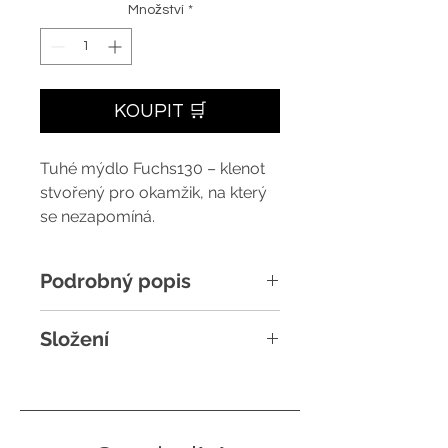
Množství
*
KOUPIT 🛒
Tuhé mýdlo Fuchs130 – klenot
stvořený pro okamžik, na který
se nezapomíná.
Podrobný popis
MISTR BÍLÉHO
Složení
FUNKCIONALISMU
Složení:
Kokosový olej, voda,
Luxusní mýdlo Fuchs130 se
slunečnicový olej, BIO karité,
zrodilo jako pocta architektu
olivový olej, světlicový olej,
Bohusluvu Fuchsovi
ku